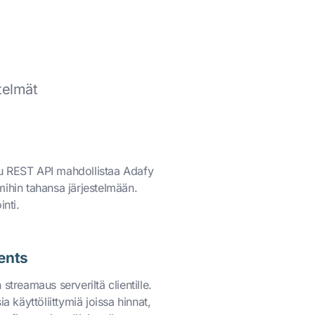
telmät
u REST API mahdollistaa Adafy
mihin tahansa järjestelmään.
inti.
ents
streamaus serveriltä clientille.
ia käyttöliittymiä joissa hinnat,