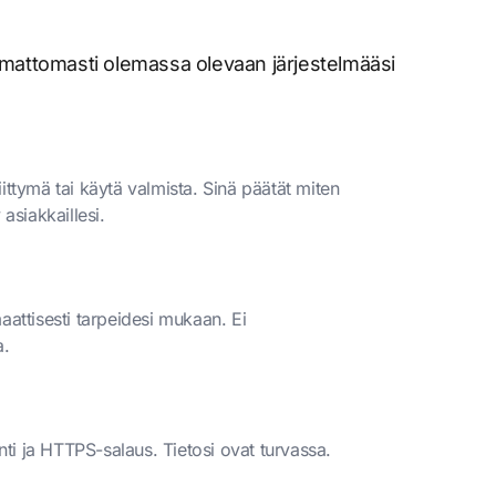
aumattomasti olemassa olevaan järjestelmääsi
ttymä tai käytä valmista. Sinä päätät miten
asiakkaillesi.
attisesti tarpeidesi mukaan. Ei
a.
inti ja HTTPS-salaus. Tietosi ovat turvassa.