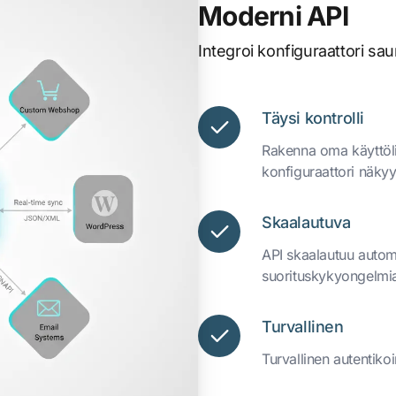
Moderni API
Integroi konfiguraattori s
Täysi kontrolli
Rakenna oma käyttölii
konfiguraattori näkyy 
Skaalautuva
API skaalautuu automa
suorituskykyongelmi
Turvallinen
Turvallinen autentiko