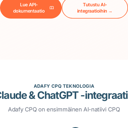
Lue API-
Tutustu AI-
dokumentaatio
integraatioihin →
ADAFY CPQ TEKNOLOGIA
laude & ChatGPT -integraat
Adafy CPQ on ensimmäinen AI-natiivi CPQ