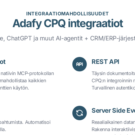
INTEGRAATIOMAHDOLLISUUDET
Adafy CPQ integraatiot
e, ChatGPT ja muut AI-agentit + CRM/ERP-järjes
ot
REST API
 natiivin MCP-protokollan
Täysin dokumentoit
 mahdollistaa kaikkien
CPQ:n integroinnin 
ttien käytön.
Turvallinen autentiko
Server Side Ev
apahtumista. Automatisoi
Reaaliaikainen datan 
la.
Rakenna interaktiivis