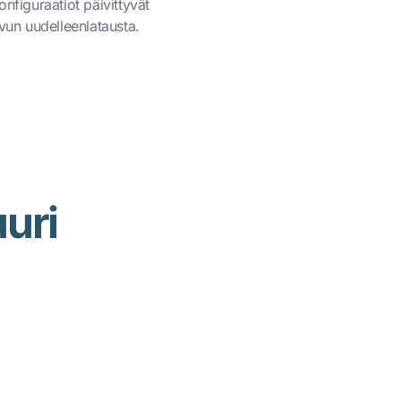
onfiguraatiot päivittyvät
ivun uudelleenlatausta.
uri