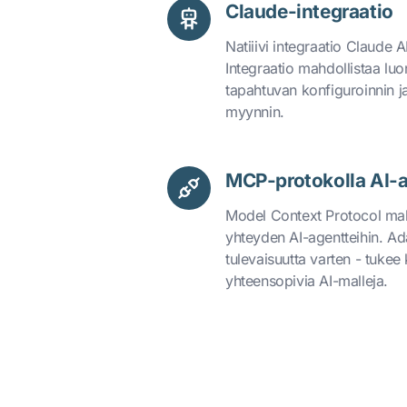
Claude-integraatio
Natiiivi integraatio Claude 
Integraatio mahdollistaa luonn
tapahtuvan konfiguroinni
myynnin.
MCP-protokolla AI-a
Model Context Protocol mahd
yhteyden AI-agentteihin. A
tulevaisuutta varten - tukee
yhteensopivia AI-malleja.