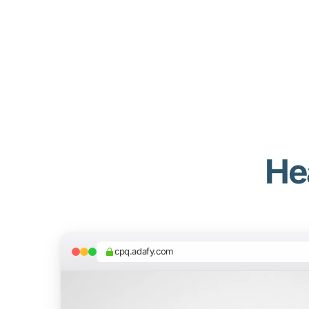
He
cpq.adafy.com