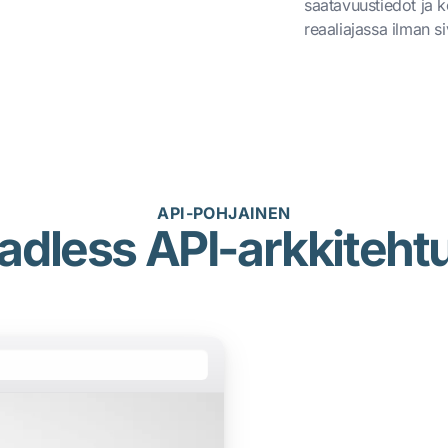
saatavuustiedot ja k
reaaliajassa ilman s
API-POHJAINEN
adless API-arkkitehtu