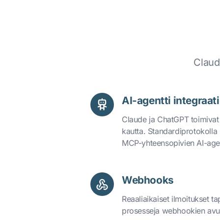
Claud
AI-agentti integraati
Claude ja ChatGPT toimivat
kautta. Standardiprotokolla
MCP-yhteensopivien AI-agen
Webhooks
Reaaliaikaiset ilmoitukset t
prosesseja webhookien avul