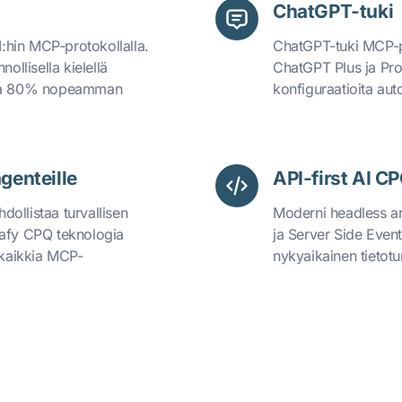
ChatGPT-tuki
AI:hin MCP-protokollalla.
ChatGPT-tuki MCP-p
ollisella kielellä
ChatGPT Plus ja Pro -
n ja 80% nopeamman
konfiguraatioita aut
genteille
API-first AI CP
ollistaa turvallisen
Moderni headless a
dafy CPQ teknologia
ja Server Side Even
 kaikkia MCP-
nykyaikainen tietotu