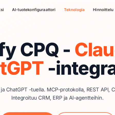
si
AI-tuotekonfiguraattori
Teknologia
Hinnoittelu
fy CPQ -
Clau
tGPT
-integra
ja ChatGPT -tuella. MCP-protokolla, REST API, C
Integroituu CRM, ERP ja AI-agentteihin.