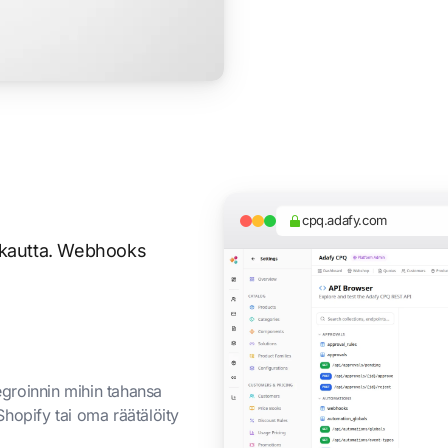
cpq.adafy.com
n kautta. Webhooks
groinnin mihin tahansa
hopify tai oma räätälöity